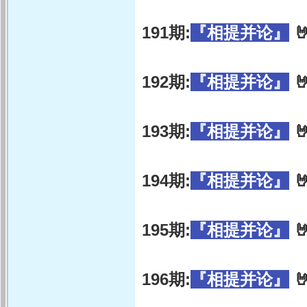
191期:
『相提并论』

192期:
『相提并论』

193期:
『相提并论』

194期:
『相提并论』

195期:
『相提并论』

196期:
『相提并论』
