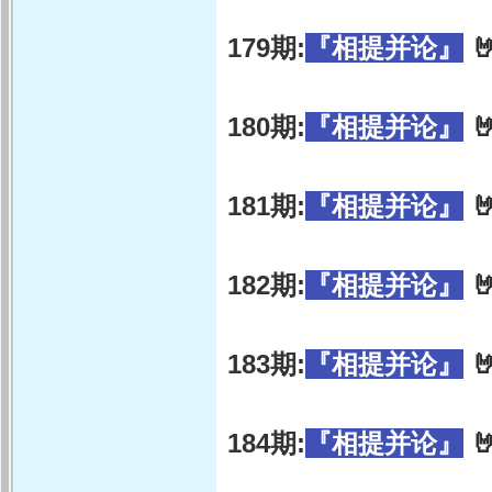
179期:
『相提并论』

180期:
『相提并论』

181期:
『相提并论』

182期:
『相提并论』

183期:
『相提并论』

184期:
『相提并论』
