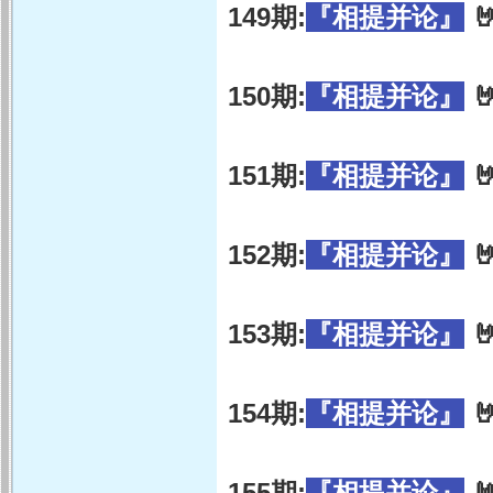
149期:
『相提并论』

150期:
『相提并论』

151期:
『相提并论』

152期:
『相提并论』

153期:
『相提并论』

154期:
『相提并论』

155期:
『相提并论』
