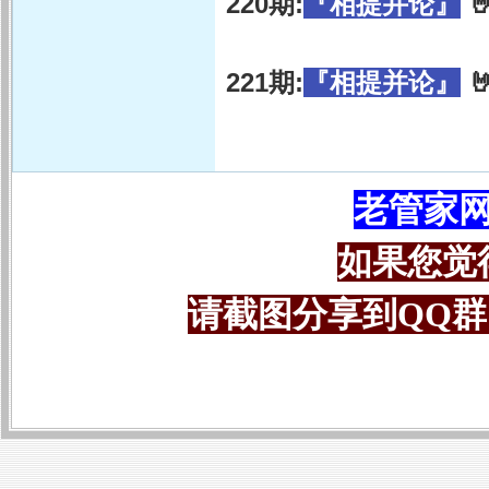
220期:
『相提并论』

221期:
『相提并论』

老管家网址
如果您觉
请截图分享到QQ