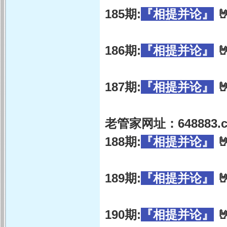
185期:
『相提并论』

186期:
『相提并论』

187期:
『相提并论』

老管家网址：648883.
188期:
『相提并论』

189期:
『相提并论』

190期:
『相提并论』
