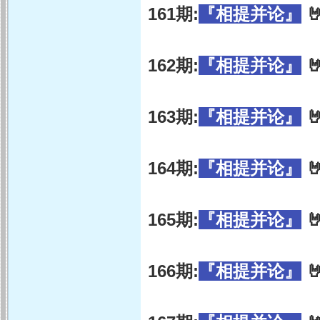
161期:
『相提并论』

162期:
『相提并论』

163期:
『相提并论』

164期:
『相提并论』

165期:
『相提并论』

166期:
『相提并论』
