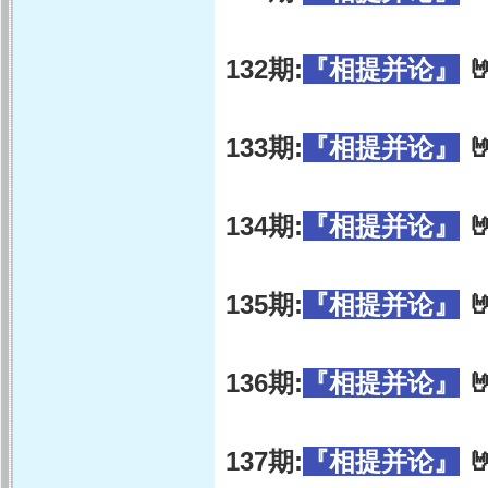
132期:
『相提并论』

133期:
『相提并论』

134期:
『相提并论』

135期:
『相提并论』

136期:
『相提并论』

137期:
『相提并论』
