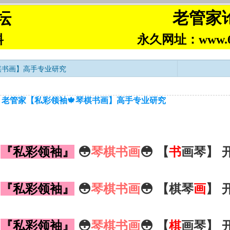
坛
老管家
料
永久网址：www.64
琴棋书画】高手专业研究
期】老管家【私彩领袖🍁琴棋书画】高手专业研究
:
『私彩领袖』
😳
琴棋书画
😳 【
书
画琴】 开
:
『私彩领袖』
😳
琴棋书画
😳 【棋琴
画
】 
:
『私彩领袖』
😳
琴棋书画
😳 【
棋
画琴】 开