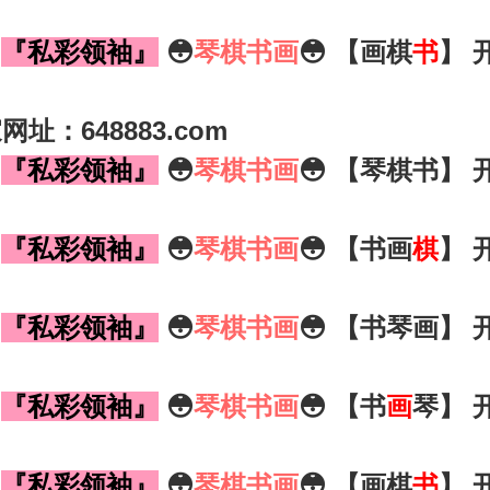
:
『私彩领袖』
😳
琴棋书画
😳 【画棋
书
】 
址：648883.com
:
『私彩领袖』
😳
琴棋书画
😳 【琴棋书】 
:
『私彩领袖』
😳
琴棋书画
😳 【书画
棋
】 
:
『私彩领袖』
😳
琴棋书画
😳 【书琴画】 
:
『私彩领袖』
😳
琴棋书画
😳 【书
画
琴】 
:
『私彩领袖』
😳
琴棋书画
😳 【画棋
书
】 