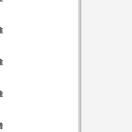
准
准
准
错