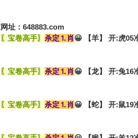
址：648883.com
:
〖宝卷高手〗
杀定⒈肖
😀 【羊】 开:虎05
:
〖宝卷高手〗
杀定⒈肖
😀 【龙】 开:兔16
:
〖宝卷高手〗
杀定⒈肖
😀 【蛇】 开:鼠19
:
〖宝卷高手〗
杀定⒈肖
😀 【猴】 开:羊12