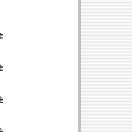
准
准
准
准