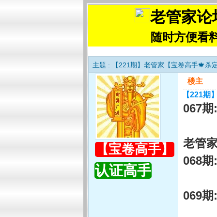
老管家论
随时方便看
主题 : 【221期】老管家【宝卷高手🍁
楼主
【221
067期
老管家网
【宝卷高手】
068期
认证高手
069期