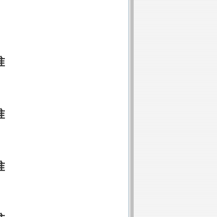
准
准
准