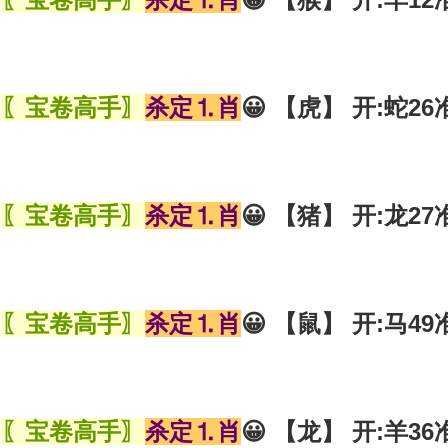
:
〖宝卷高手〗
杀定⒈肖
😀 【虎】 开:蛇26
:
〖宝卷高手〗
杀定⒈肖
😀 【猪】 开:龙27
:
〖宝卷高手〗
杀定⒈肖
😀 【鼠】 开:马49
:
〖宝卷高手〗
杀定⒈肖
😀 【龙】 开:羊36