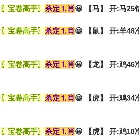
:
〖宝卷高手〗
杀定⒈肖
😀 【马】 开:马25
:
〖宝卷高手〗
杀定⒈肖
😀 【鼠】 开:羊48
:
〖宝卷高手〗
杀定⒈肖
😀 【龙】 开:鸡46
:
〖宝卷高手〗
杀定⒈肖
😀 【虎】 开:鸡34
:
〖宝卷高手〗
杀定⒈肖
😀 【虎】 开:鸡10