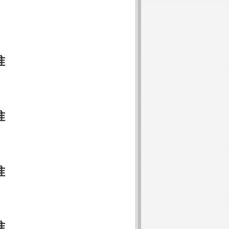
准
准
准
准