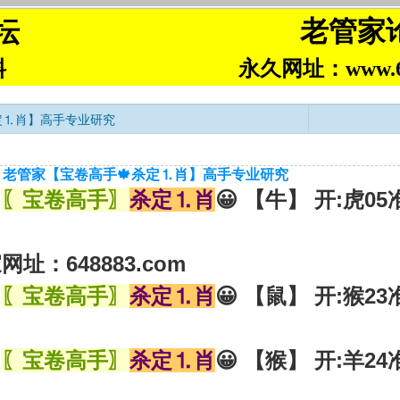
坛
老管家
料
永久网址：www.64
杀定⒈肖】高手专业研究
期】老管家【宝卷高手🍁杀定⒈肖】高手专业研究
:
〖宝卷高手〗
杀定⒈肖
😀 【牛】 开:虎05
址：648883.com
:
〖宝卷高手〗
杀定⒈肖
😀 【鼠】 开:猴23
:
〖宝卷高手〗
杀定⒈肖
😀 【猴】 开:羊24