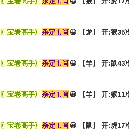
:
〖宝卷高手〗
杀定⒈肖
😀 【猴】 开:虎17
:
〖宝卷高手〗
杀定⒈肖
😀 【龙】 开:猴35
:
〖宝卷高手〗
杀定⒈肖
😀 【羊】 开:鼠43
:
〖宝卷高手〗
杀定⒈肖
😀 【羊】 开:猴11
:
〖宝卷高手〗
杀定⒈肖
😀 【鼠】 开:虎17